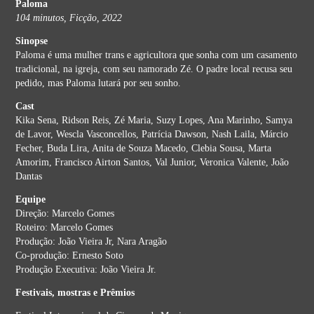
Paloma
104 minutos, Ficção, 2022
Sinopse
Paloma é uma mulher trans e agricultora que sonha com um casamento
tradicional, na igreja, com seu namorado Zé. O padre local recusa seu
pedido, mas Paloma lutará por seu sonho.
Cast
Kika Sena, Ridson Reis, Zé Maria, Suzy Lopes, Ana Marinho, Samya
de Lavor, Wescla Vasconcellos, Patrícia Dawson, Nash Laila, Márcio
Fecher, Buda Lira, Anita de Souza Macedo, Clebia Sousa, Marta
Amorim, Francisco Airton Santos, Val Junior, Veronica Valente, João
Dantas
Equipe
Direção: Marcelo Gomes
Roteiro: Marcelo Gomes
Produção: João Vieira Jr, Nara Aragão
Co-produção: Ernesto Soto
Produção Executiva: João Vieira Jr.
Festivais, mostras e Prêmios