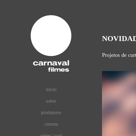
NOVIDA
Projetos de cur
início
sobre
produtores
cinema
séries / vod